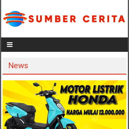
Lompat
ke
konten
Sumber
Cerita
News