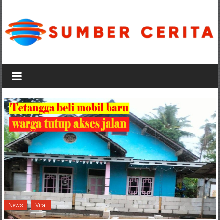
Lompat
ke
konten
Sumber
Cerita
News
Viral