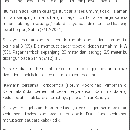
juga bilang bahwa rumah tetangga itu masih punya akses jalan.
“Itu masih ada ikatan keluarga. Itu tidak akses umum, tidak. Halaman
rumah, samping rumah dibangun pagar. Itu internal keluarga, karena
masih hubungan keluarga,” kata Sulistyo saat dihubungi detikJateng
lewat telepon, Sabtu (7/12/2024).
Sulistyo mengatakan, si pemilik rumah dan bidang tanah itu
berinisial S (65). Dia membuat pagar tepat di depan rumah milik W
(50). Pagar tembok sepanjang 20 meter dan setinggi 2,5 meter itu
dibangun pada Senin (2/12) lalu.
Atas kejadian ini, Pemerintah Kecamatan Mlonggo bersama pihak
desa dan pihak keluarga terkait melakukan mediasi.
“Kemarin bersama Forkopimca (Forum Koordinasi Pimpinan di
Kecamatan) dan pemerintah desa menyarankan. Kami mendatangi
kedua belah pihak karena rumahnya pepetan,” ujar Sulistyo.
Sulistyo mengatakan, hasil mediasinya yakni agar permasalahan
keduanya diselesaikan secara baik-baik. Dia bilang keduanya
merupakan saudara kakak adik.