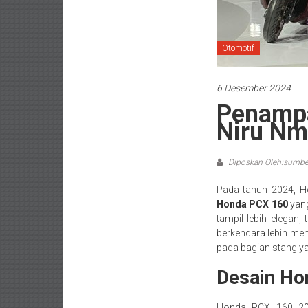
Otomotif
6 Desember 2024
Penampa
Niru Nm
Diposkan Oleh:sumb
Pada tahun 2024, H
Honda PCX 160
yang
tampil lebih elegan
berkendara lebih me
pada bagian stang y
Desain Ho
Honda PCX 160 202