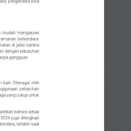
ara, pengendara bisa
an mudah mengakses
nyamanan berkendara.
tan di jalan karena
van dengan kebutuhan
tanpa gangguan.
h baik. Ditenagai oleh
nggunaan sehari-hari
naga yang cukup untuk
stikan bahwa setiap
2024 juga dilengkapi
ndara, terlebih saat