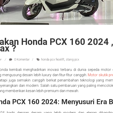
kan Honda PCX 160 2024 ,
ax ?
er
0 Komentar
honda pcx fecelift
,
stang pcx
onda kembali menghadirkan inovasi terbaru di dunia sepeda motor
 mengusung desain lebih luxury dan fitur-fitur canggih.
Motor skutik p
, tetapi juga semakin canggih berkat penambahan teknologi yang m
nyenangkan dan modern. Salah satu pembaruan yang paling mencolok
ang memberikan kesan lebih premium dan mewah.
nda PCX 160 2024: Menyusuri Era B
4 hadir dengan desain yang lebih modern dan elegan dibandi