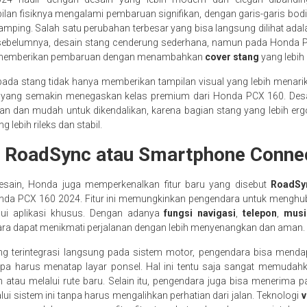
an fisiknya mengalami pembaruan signifikan, dengan garis-garis bodi
ramping. Salah satu perubahan terbesar yang bisa langsung dilihat ada
sebelumnya, desain stang cenderung sederhana, namun pada Honda 
memberikan pembaruan dengan menambahkan
cover stang
yang lebi
da stang tidak hanya memberikan tampilan visual yang lebih menarik,
ang semakin menegaskan kelas premium dari Honda PCX 160. Desa
man dan mudah untuk dikendalikan, karena bagian stang yang lebih e
 lebih rileks dan stabil.
u: RoadSync atau Smartphone Conne
esain, Honda juga memperkenalkan fitur baru yang disebut
RoadSy
nda PCX 160 2024. Fitur ini memungkinkan pengendara untuk mengh
ui aplikasi khusus. Dengan adanya
fungsi navigasi
,
telepon
,
musi
ara dapat menikmati perjalanan dengan lebih menyenangkan dan aman.
g terintegrasi langsung pada sistem motor, pengendara bisa menda
pa harus menatap layar ponsel. Hal ini tentu saja sangat memuda
h atau melalui rute baru. Selain itu, pengendara juga bisa menerima p
ui sistem ini tanpa harus mengalihkan perhatian dari jalan. Teknologi
v