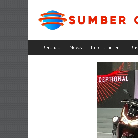
Lompat
Sumber
ke
konten
Cerita
Beranda
News
Entertainment
Bus