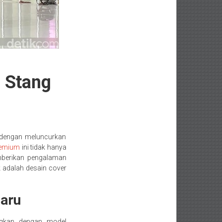
 Stang
 dengan meluncurkan
remium
ini tidak hanya
emberikan pengalaman
 adalah desain cover
aru
ngkan dengan model