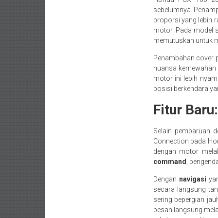
sebelumnya. Penampil
proporsi yang lebih 
motor. Pada model 
memutuskan untuk 
Penambahan cover pa
nuansa kemewahan y
motor ini lebih nya
posisi berkendara yang
Fitur Bar
Selain pembaruan d
Connection pada Ho
dengan motor melal
command
, pengend
Dengan
navigasi
yan
secara langsung tan
sering bepergian jau
pesan langsung melal