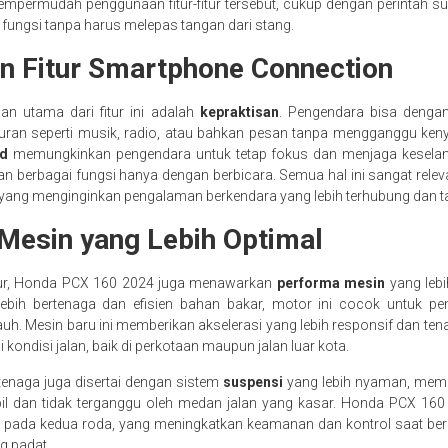
mpermudah penggunaan fitur-fitur tersebut, cukup dengan perintah su
fungsi tanpa harus melepas tangan dari stang.
n Fitur Smartphone Connection
an utama dari fitur ini adalah
kepraktisan
. Pengendara bisa deng
iburan seperti musik, radio, atau bahkan pesan tanpa mengganggu ke
d
memungkinkan pengendara untuk tetap fokus dan menjaga keselama
n berbagai fungsi hanya dengan berbicara. Semua hal ini sangat rele
ang menginginkan pengalaman berkendara yang lebih terhubung dan 
Mesin yang Lebih Optimal
itur, Honda PCX 160 2024 juga menawarkan
performa mesin
yang lebi
bih bertenaga dan efisien bahan bakar, motor ini cocok untuk pe
uh. Mesin baru ini memberikan akselerasi yang lebih responsif dan te
ondisi jalan, baik di perkotaan maupun jalan luar kota.
tenaga juga disertai dengan sistem
suspensi
yang lebih nyaman, mema
abil dan tidak terganggu oleh medan jalan yang kasar. Honda PCX 160 
pada kedua roda, yang meningkatkan keamanan dan kontrol saat berke
g padat.