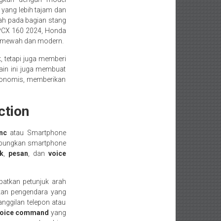
 yang lebih tajam dan
lah pada bagian stang
PCX 160 2024, Honda
h mewah dan modern.
 tetapi juga memberi
in ini juga membuat
rgonomis, memberikan
ction
nc
atau Smartphone
ubungkan smartphone
k
,
pesan
, dan
voice
patkan petunjuk arah
hkan pengendara yang
anggilan telepon atau
oice command
yang