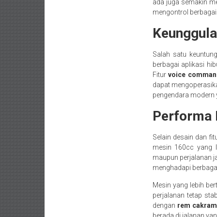
ada juga semakin me
mengontrol berbagai 
Keunggula
Salah satu keuntung
berbagai aplikasi h
Fitur
voice comman
dapat mengoperasika
pengendara modern y
Performa 
Selain desain dan f
mesin 160cc yang le
maupun perjalanan ja
menghadapi berbagai k
Mesin yang lebih ber
perjalanan tetap st
dengan
rem cakram
berada di jalanan yan