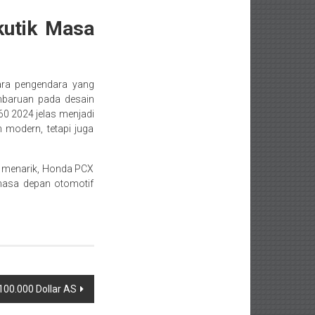
kutik Masa
ara pengendara yang
embaruan pada desain
60 2024 jelas menjadi
 modern, tetapi juga
n menarik, Honda PCX
masa depan otomotif
100.000 Dollar AS